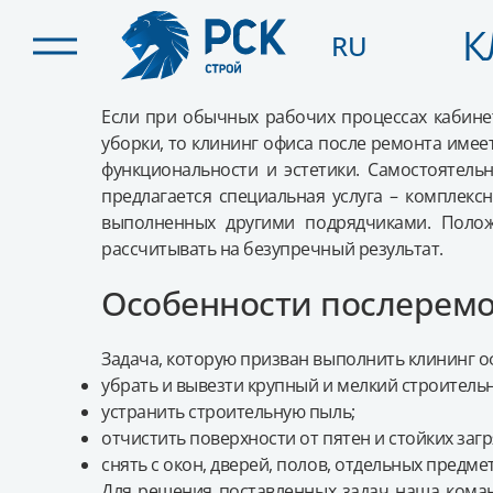
К
RU
КЛИНИНГ ОФИСА ПО
Если при обычных рабочих процессах кабине
уборки, то клининг офиса после ремонта имее
функциональности и эстетики. Самостоятель
предлагается специальная услуга – комплекс
выполненных другими подрядчиками. Полож
рассчитывать на безупречный результат.
Особенности послеремо
Задача, которую призван выполнить клининг о
убрать и вывезти крупный и мелкий строитель
устранить строительную пыль;
отчистить поверхности от пятен и стойких заг
снять с окон, дверей, полов, отдельных предмет
Для решения поставленных задач наша кома