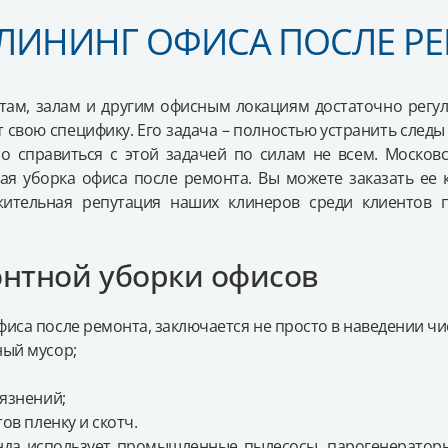
ЛИНИНГ ОФИСА ПОСЛЕ Р
СЛЕ РЕМОНТА
там, залам и другим офисным локациям достаточно регу
т свою специфику. Его задача – полностью устранить след
но справиться с этой задачей по силам не всем. Моск
ная уборка офиса после ремонта. Вы можете заказать ее к
ительная репутация наших клинеров среди клиентов 
нтной уборки офисов
фиса после ремонта, заключается не просто в наведении ч
ный мусор;
рязнений;
ов пленку и скотч.
нда использует промышленные пылесосы, парогенераторы