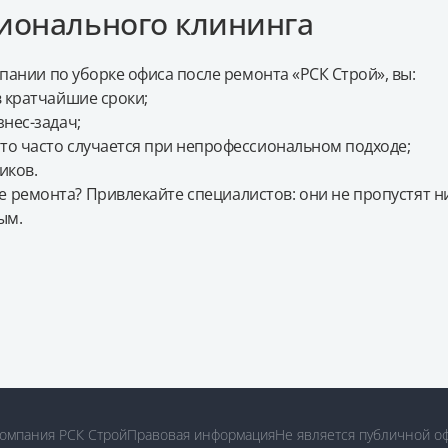
ионального клининга
мпании по уборке офиса после ремонта «РСК Строй», вы:
 кратчайшие сроки;
нес-задач;
то часто случается при непрофессиональном подходе;
иков.
е ремонта? Привлекайте специалистов: они не пропустят н
ым.
компания РСК Строй
Правовая информация
Не является публичной о