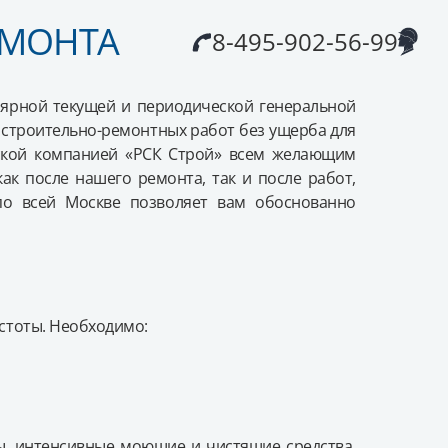
ЕМОНТА
8-495-902-56-99
ГРУ
КО
РСК
лярной текущей и периодической генеральной
ы строительно-ремонтных работ без ущерба для
овской компанией «РСК Строй» всем желающим
ак после нашего ремонта, так и после работ,
по всей Москве позволяет вам обоснованно
истоты. Необходимо:
, интенсивные моющие и чистящие средства,