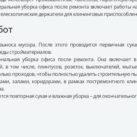
еральная уборка офиса после ремонта включает работы н
телескопические держатели для клининговых приспособлен
бот
выноса мусора. После этого проводится первичная сух
леды стройматериалов.
аше имя
альная уборка офиса после ремонта. Она включает в 
, в том числе, плинтусов, розеток, выключателей, мыть
аш E-mail
ько проходов, чтобы полностью удалить строительную пыл
ами, залами, коридорами, в рамках постремонтного кли
аш телефон
а.
тся повторная сухая и влажная уборка – для окончательно
Соглашаюсь на обработку
персональных данных