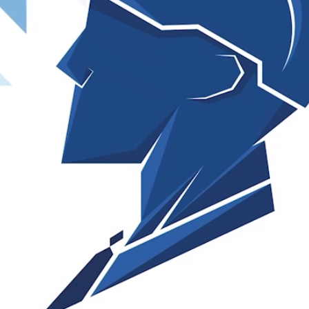
В
В
В